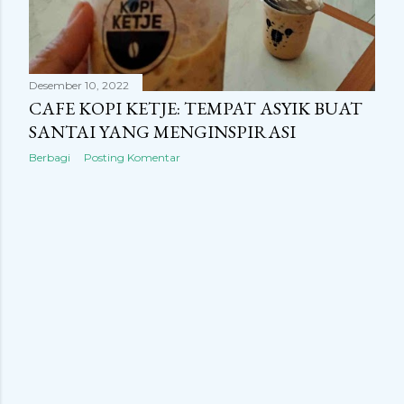
n
g
a
Desember 10, 2022
n
CAFE KOPI KETJE: TEMPAT ASYIK BUAT
SANTAI YANG MENGINSPIRASI
Berbagi
Posting Komentar