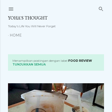
Langsung ke konten utama
YOHA'S THOUGHT
Today's Life You Will Never Forget
HOME
Menampilkan postingan dengan label
FOOD REVIEW
P
TUNJUKKAN SEMUA
o
s
t
i