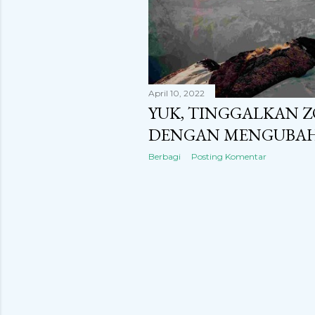
n
g
a
n
April 10, 2022
YUK, TINGGALKAN 
DENGAN MENGUBAH
Berbagi
Posting Komentar