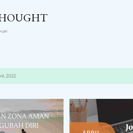
Langsung ke konten utama
THOUGHT
orget
il, 2022