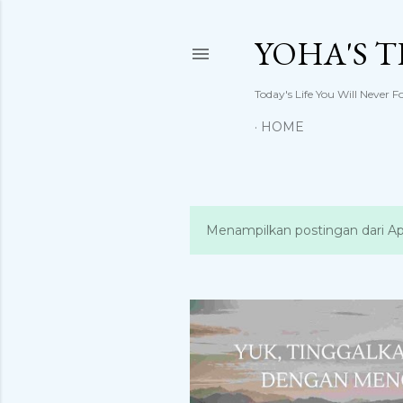
YOHA'S 
Today's Life You Will Never F
HOME
Menampilkan postingan dari Apr
P
o
s
t
i