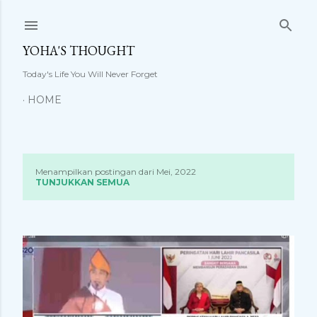
Langsung ke konten utama
YOHA'S THOUGHT
Today's Life You Will Never Forget
HOME
Menampilkan postingan dari Mei, 2022
P
TUNJUKKAN SEMUA
o
s
t
i