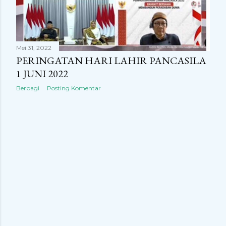
n
g
a
Mei 31, 2022
n
PERINGATAN HARI LAHIR PANCASILA
1 JUNI 2022
Berbagi
Posting Komentar