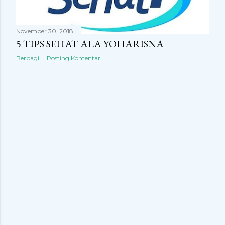
n
g
November 30, 2018
a
5 TIPS SEHAT ALA YOHARISNA
n
Berbagi
Posting Komentar