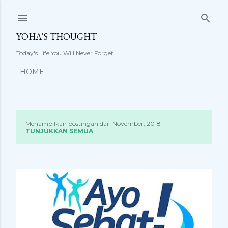
Langsung ke konten utama
YOHA'S THOUGHT
Today's Life You Will Never Forget
HOME
Menampilkan postingan dari November, 2018
P
TUNJUKKAN SEMUA
o
s
t
i