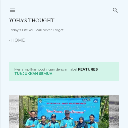
Langsung ke konten utama
YOHA'S THOUGHT
Today's Life You Will Never Forget
HOME
Menampilkan postingan dengan label
FEATURES
P
TUNJUKKAN SEMUA
o
s
t
i