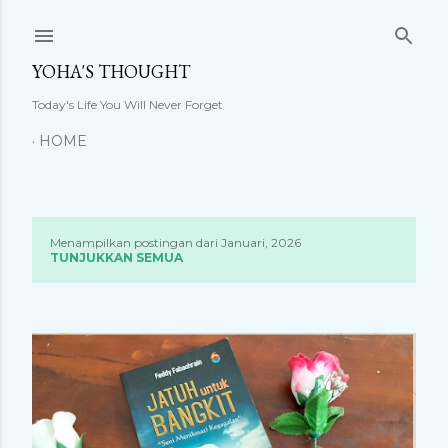
Langsung ke konten utama
YOHA'S THOUGHT
Today's Life You Will Never Forget
HOME
Menampilkan postingan dari Januari, 2026
P
TUNJUKKAN SEMUA
o
s
t
i