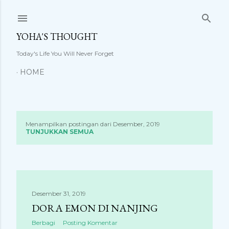
Langsung ke konten utama
YOHA'S THOUGHT
Today's Life You Will Never Forget
HOME
Menampilkan postingan dari Desember, 2019
P
TUNJUKKAN SEMUA
o
s
t
Desember 31, 2019
DORA EMON DI NANJING
i
Berbagi
Posting Komentar