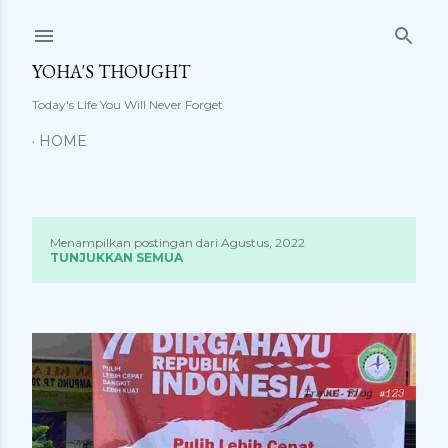
Langsung ke konten utama
YOHA'S THOUGHT
Today's Life You Will Never Forget
HOME
Menampilkan postingan dari Agustus, 2022
P
TUNJUKKAN SEMUA
o
s
t
i