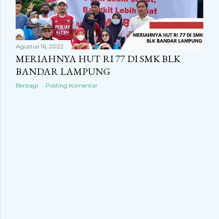
n
g
a
Agustus 16, 2022
n
MERIAHNYA HUT RI 77 DI SMK BLK
BANDAR LAMPUNG
Berbagi
Posting Komentar