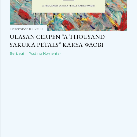
n
g
a
Desember 10, 2019
n
ULASAN CERPEN “A THOUSAND
SAKURA PETALS” KARYA WAOBI
Berbagi
Posting Komentar