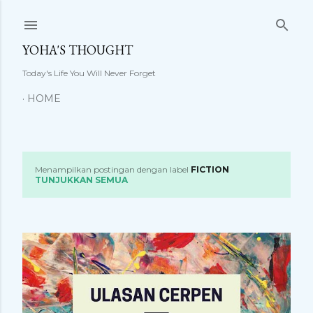
Langsung ke konten utama
YOHA'S THOUGHT
Today's Life You Will Never Forget
HOME
Menampilkan postingan dengan label
FICTION
P
TUNJUKKAN SEMUA
o
s
t
i