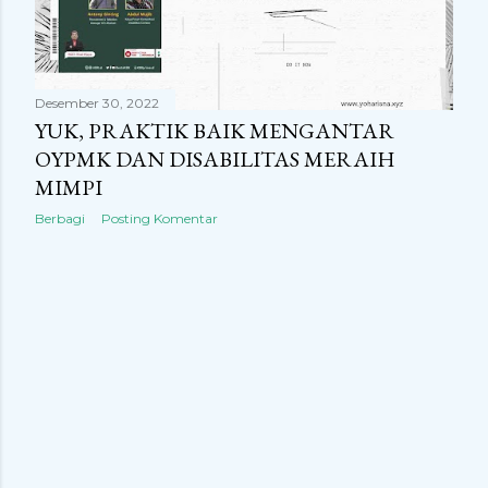
n
g
a
Desember 30, 2022
n
YUK, PRAKTIK BAIK MENGANTAR
OYPMK DAN DISABILITAS MERAIH
MIMPI
Berbagi
Posting Komentar