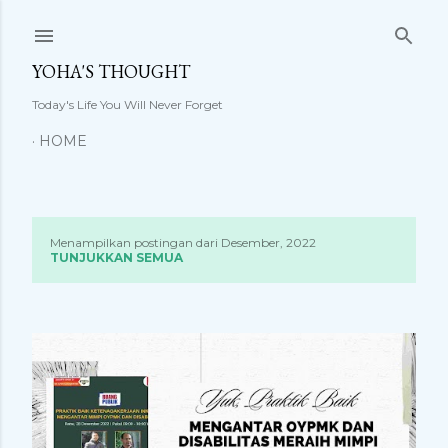
Langsung ke konten utama
YOHA'S THOUGHT
Today's Life You Will Never Forget
HOME
Menampilkan postingan dari Desember, 2022
P
TUNJUKKAN SEMUA
o
s
t
i