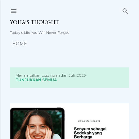
Langsung ke konten utama
YOHA'S THOUGHT
Today's Life You Will Never Forget
HOME
Menampilkan postingan dari Juli, 2025
P
TUNJUKKAN SEMUA
o
s
t
i