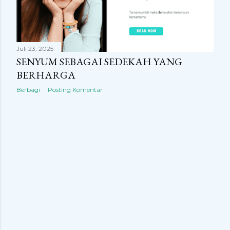
n
g
a
Juli 23, 2025
n
SENYUM SEBAGAI SEDEKAH YANG
BERHARGA
Berbagi
Posting Komentar