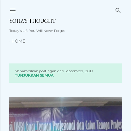
Langsung ke konten utama
YOHA'S THOUGHT
Today's Life You Will Never Forget
HOME
Menampilkan postingan dari September, 2019
P
TUNJUKKAN SEMUA
o
s
t
i