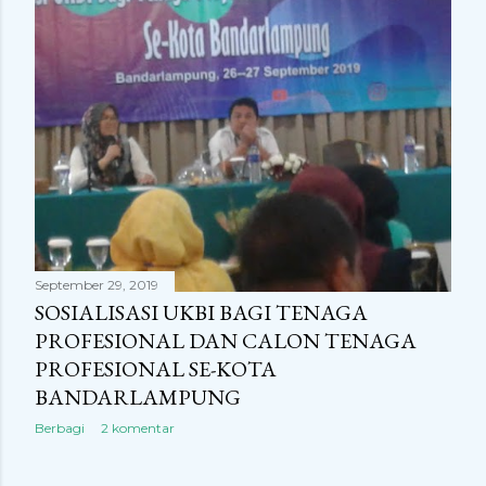
n
g
a
n
September 29, 2019
SOSIALISASI UKBI BAGI TENAGA
PROFESIONAL DAN CALON TENAGA
PROFESIONAL SE-KOTA
BANDARLAMPUNG
Berbagi
2 komentar