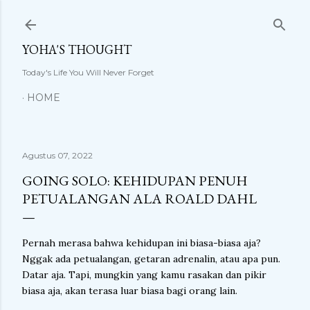
Langsung ke konten utama
YOHA'S THOUGHT
Today's Life You Will Never Forget
HOME
Agustus 07, 2022
GOING SOLO: KEHIDUPAN PENUH
PETUALANGAN ALA ROALD DAHL
Pernah merasa bahwa kehidupan ini biasa-biasa aja?
Nggak ada petualangan, getaran adrenalin, atau apa pun.
Datar aja. Tapi, mungkin yang kamu rasakan dan pikir
biasa aja, akan terasa luar biasa bagi orang lain.