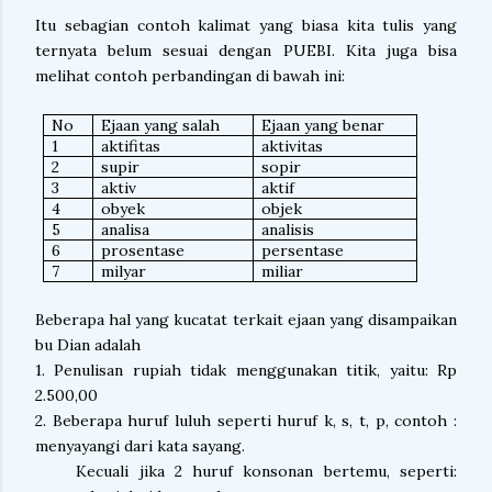
Itu sebagian contoh kalimat yang biasa kita tulis yang
ternyata belum sesuai dengan PUEBI. Kita juga bisa
melihat contoh perbandingan di bawah ini:
No
Ejaan yang salah
Ejaan yang benar
1
aktifitas
aktivitas
2
supir
sopir
3
aktiv
aktif
4
obyek
objek
5
analisa
analisis
6
prosentase
persentase
7
milyar
miliar
Beberapa hal yang kucatat terkait ejaan yang disampaikan
bu Dian adalah
1. Penulisan rupiah tidak menggunakan titik, yaitu: Rp
2.500,00
2. Beberapa huruf luluh seperti huruf k, s, t, p, contoh :
menyayangi dari kata sayang.
Kecuali jika 2 huruf konsonan bertemu, seperti: