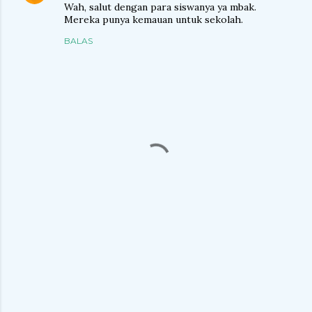
Wah, salut dengan para siswanya ya mbak.
Mereka punya kemauan untuk sekolah.
BALAS
P
o