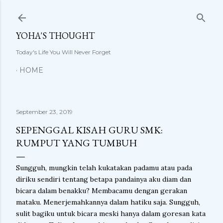
Langsung ke konten utama
YOHA'S THOUGHT
Today's Life You Will Never Forget
HOME
September 23, 2019
SEPENGGAL KISAH GURU SMK:
RUMPUT YANG TUMBUH
Sungguh, mungkin telah kukatakan padamu atau pada
diriku sendiri tentang betapa pandainya aku diam dan
bicara dalam benakku? Membacamu dengan gerakan
mataku. Menerjemahkannya dalam hatiku saja. Sungguh,
sulit bagiku untuk bicara meski hanya dalam goresan kata