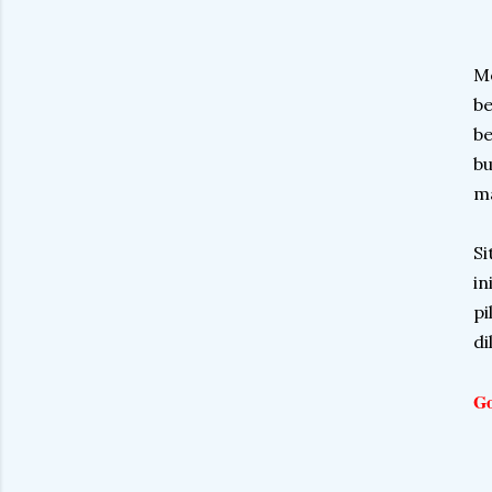
M
be
be
bu
ma
Si
i
pi
di
Go