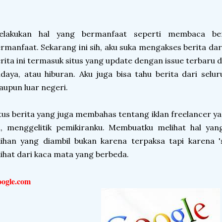
elakukan hal yang bermanfaat seperti membaca beri
rmanfaat. Sekarang ini sih, aku suka mengakses berita dar
rita ini termasuk situs yang update dengan issue terbaru d
daya, atau hiburan. Aku juga bisa tahu berita dari selu
upun luar negeri.
tus berita yang juga membahas tentang iklan freelancer yan
ni, menggelitik pemikiranku. Membuatku melihat hal y
lihan yang diambil bukan karena terpaksa tapi karena 
lihat dari kaca mata yang berbeda.
ogle.com