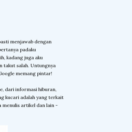
 pasti menjawab dengan
 bertanya padaku
ih, kadang juga aku
n takut salah. Untungnya
Google memang pintar!
, dari informasi hiburan,
ing kucari adalah yang terkait
 menulis artikel dan lain -