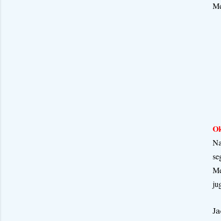
Me
Ok
Na
se
Me
ju
Ja