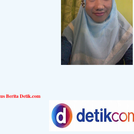
tus Berita Detik.com