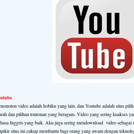
utube
nonoton video adalah hobiku yang lain, dan Youtube adalah situs pili
rah dan pilihan tontonan yang beragam. Video yang sering kuakses yan
hasa Inggris yang baik. Aku juga sering mendownload video sebagai m
pikir situs ini cukup membantu bagi orang yang awam dengan teknologi