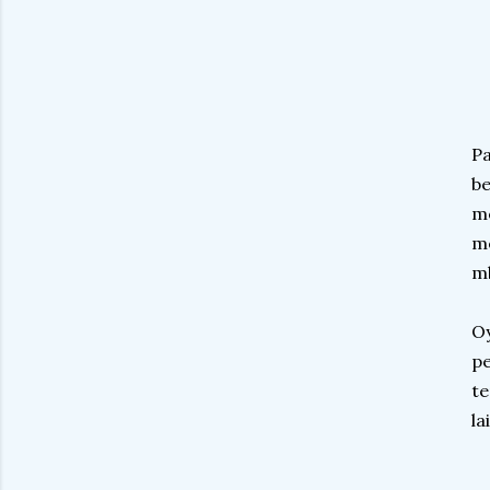
Pa
be
me
me
m
Oy
pe
te
la