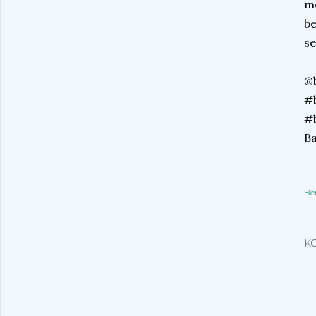
me
be
s
@
#
#
B
Be
K