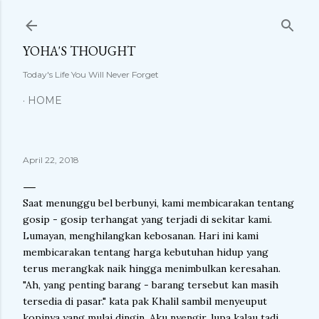
Langsung ke konten utama
YOHA'S THOUGHT
Today's Life You Will Never Forget
HOME
April 22, 2018
Saat menunggu bel berbunyi, kami membicarakan tentang
gosip - gosip terhangat yang terjadi di sekitar kami.
Lumayan, menghilangkan kebosanan. Hari ini kami
membicarakan tentang harga kebutuhan hidup yang
terus merangkak naik hingga menimbulkan keresahan.
"Ah, yang penting barang - barang tersebut kan masih
tersedia di pasar." kata pak Khalil sambil menyeuput
kopinya yang mulai dingin. Aku nyengir, lupa kalau tadi