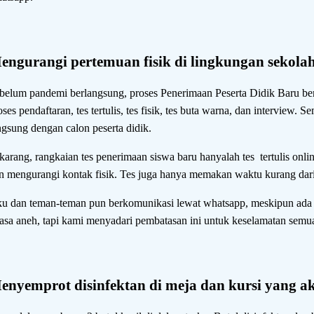
engurangi pertemuan fisik di lingkungan sekola
belum pandemi berlangsung, proses Penerimaan Peserta Didik Baru ber
oses pendaftaran, tes tertulis, tes fisik, tes buta warna, dan interview
ngsung dengan calon peserta didik.
karang, rangkaian tes penerimaan siswa baru hanyalah tes tertulis onli
n mengurangi kontak fisik. Tes juga hanya memakan waktu kurang dari
u dan teman-teman pun berkomunikasi lewat whatsapp, meskipun ada
rasa aneh, tapi kami menyadari pembatasan ini untuk keselamatan semu
enyemprot disinfektan di meja dan kursi yang a