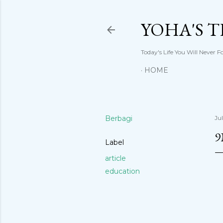
YOHA'S 
Today's Life You Will Never F
HOME
Berbagi
Jul
9
Label
article
education