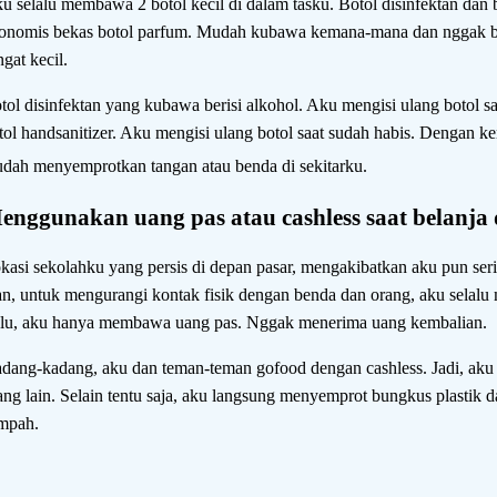
u selalu membawa 2 botol kecil di dalam tasku. Botol disinfektan dan 
onomis bekas botol parfum. Mudah kubawa kemana-mana dan nggak be
ngat kecil.
tol disinfektan yang kubawa berisi alkohol. Aku mengisi ulang botol sa
tol handsanitizer. Aku mengisi ulang botol saat sudah habis. Dengan ke
dah menyemprotkan tangan atau benda di sekitarku.
enggunakan uang pas atau cashless saat belanja 
kasi sekolahku yang persis di depan pasar, mengakibatkan aku pun serin
n, untuk mengurangi kontak fisik dengan benda dan orang, aku selalu 
lu, aku hanya membawa uang pas. Nggak menerima uang kembalian.
dang-kadang, aku dan teman-teman gofood dengan cashless. Jadi, ak
ang lain. Selain tentu saja, aku langsung menyemprot bungkus plasti
mpah.