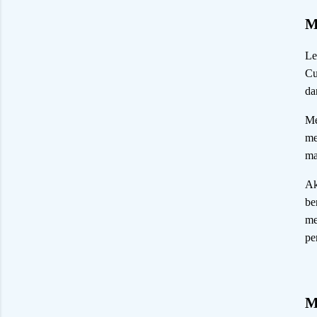
M
Le
Cu
da
Me
me
ma
Ak
be
me
pe
M