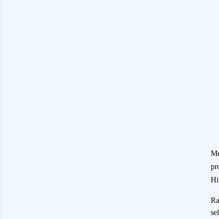
Me
pr
Hi
Ra
se