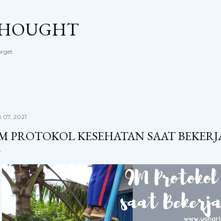
Langsung ke konten utama
THOUGHT
orget
i 07, 2021
M PROTOKOL KESEHATAN SAAT BEKERJ