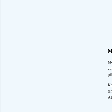
M
Me
cu
pi
Ka
te
Al