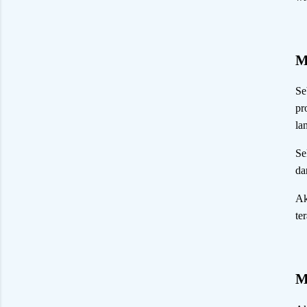
M
Se
pr
la
Se
da
Ak
te
M