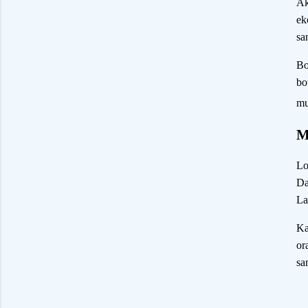
Ak
ek
sa
Bo
bo
mu
M
Lo
Da
La
Ka
or
sa