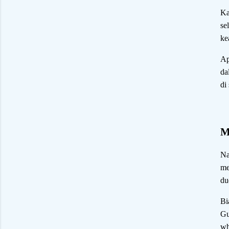
Ka
se
ke
Ap
da
di
M
Na
me
du
Bi
Gu
wh