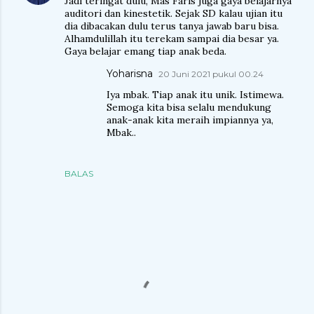
Jadi teringat dulu, Mas Faris juga gaya belajarnya
auditori dan kinestetik. Sejak SD kalau ujian itu
dia dibacakan dulu terus tanya jawab baru bisa.
Alhamdulillah itu terekam sampai dia besar ya.
Gaya belajar emang tiap anak beda.
Yoharisna
20 Juni 2021 pukul 00.24
Iya mbak. Tiap anak itu unik. Istimewa.
Semoga kita bisa selalu mendukung
anak-anak kita meraih impiannya ya,
Mbak..
BALAS