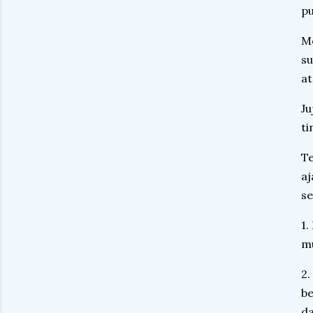
p
Me
su
at
Ju
ti
Te
aj
se
1.
mu
2.
be
da