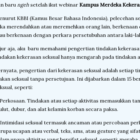
un baru
ngeh
setelah ikut webinar
Kampus Merdeka Kekeras
nurut KBBI (Kamus Besar Bahasa Indonesia), pelecehan se
ka merendahkan atau meremehkan orang lain, berkenaan d
au berkenaan dengan perkara persetubuhan antara laki-l
jur aja, aku baru memahami pengertian tindakan kekerasan s
ndakan kekerasan seksual hanya mengarah pada tindakan
rnyata, pengertian dari kekerasan seksual adalah setiap
akan seksual tanpa persetujuan. Ini dijabarkan dalam 15 b
ksual, seperti:
 Perkosaan. Tindakan atau setiap aktivitas memasukkan tan
lut, dubur, dan alat kelamin korban secara paksa.
 Intimidasi seksual termasuk ancaman atau percobaan perk
rupa ucapan atau verbal, teks, sms, atau gesture yang s
lam upaya aktivitas yang bersifat seksual, seperti: mera