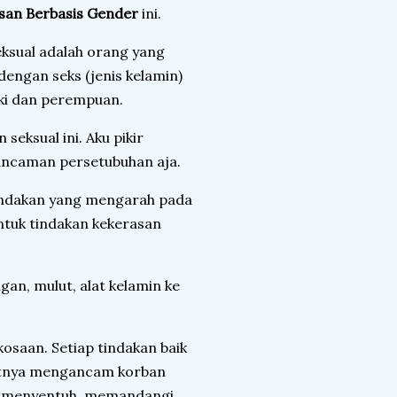
an Berbasis Gender
ini.
ksual adalah orang yang
engan seks (jenis kelamin)
aki dan perempuan.
eksual ini. Aku pikir
 ancaman persetubuhan aja.
 tindakan yang mengarah pada
entuk tindakan kekerasan
gan, mulut, alat kelamin ke
osaan. Setiap tindakan baik
ifatnya mengancam korban
ba, menyentuh, memandangi