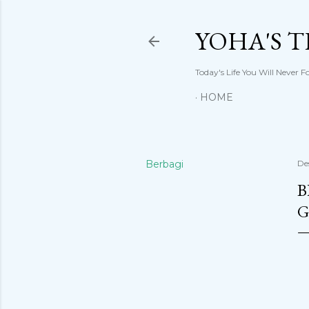
YOHA'S 
Today's Life You Will Never F
HOME
Berbagi
De
B
G