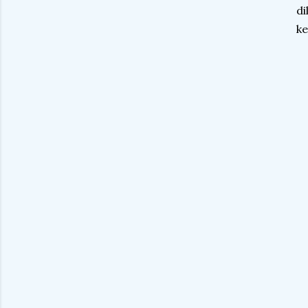
di
ke