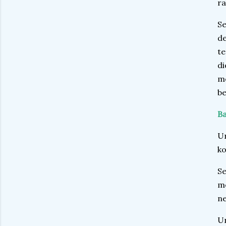
ra
Se
de
te
di
me
be
Ba
Un
ko
Se
me
n
Un