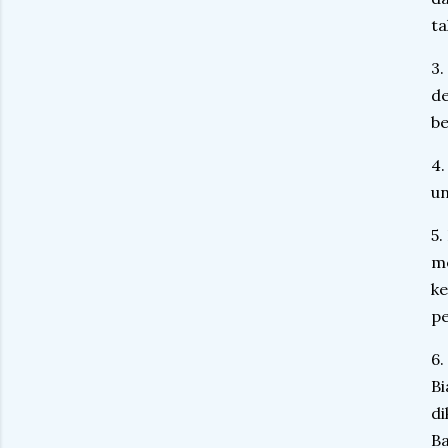
ta
3.
de
be
4.
un
5.
me
ke
pe
6.
Bi
di
B