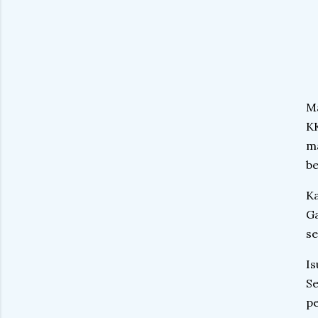
Ma
KK
ma
be
Ka
Ga
se
Is
Se
pe