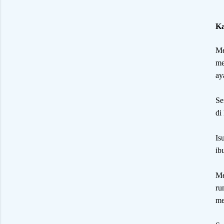
Ka
Me
me
ay
Se
di
Is
ib
Me
ru
me