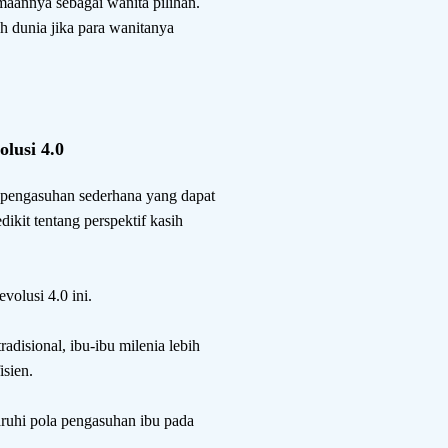
maannya sebagai wanita pilihan.
h dunia jika para wanitanya
lusi 4.0
 pengasuhan sederhana yang dapat
kit tentang perspektif kasih
volusi 4.0 ini.
disional, ibu-ibu milenia lebih
isien.
ruhi pola pengasuhan ibu pada