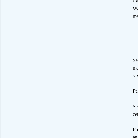
Ca
Wa
me
Se
me
sa
Pe
Se
ce
Po
an