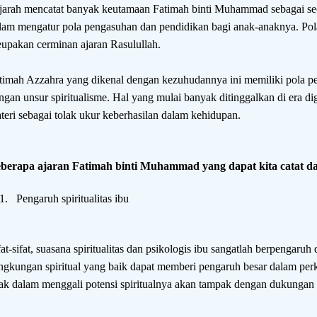
jarah mencatat banyak keutamaan Fatimah binti Muhammad sebagai seo
lam mengatur pola pengasuhan dan pendidikan bagi anak-anaknya. Po
upakan cerminan ajaran Rasulullah.
timah Azzahra yang dikenal dengan kezuhudannya ini memiliki pola p
ngan unsur spiritualisme. Hal yang mulai banyak ditinggalkan di era d
teri sebagai tolak ukur keberhasilan dalam kehidupan.
berapa ajaran Fatimah binti Muhammad yang dapat kita catat da
1.
Pengaruh spiritualitas ibu
fat-sifat, suasana spiritualitas dan psikologis ibu sangatlah berpengaru
ngkungan spiritual yang baik dapat memberi pengaruh besar dalam p
ak dalam menggali potensi spiritualnya akan tampak dengan dukungan 