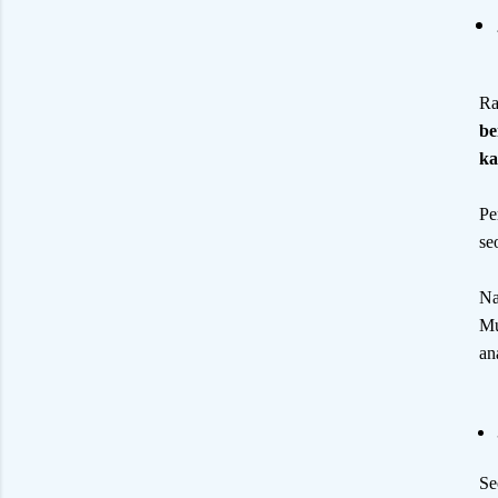
Ra
be
ka
Pe
se
Na
Mu
an
Se