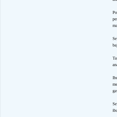
Po
pe
ma
Se
ba
Ta
an
Ib
me
ga
Se
ib