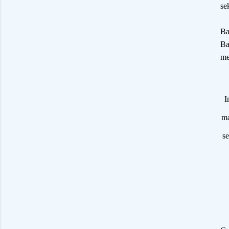
se
Ba
Ba
me
I
ma
se