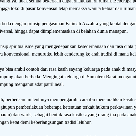
yangnya, tidak semua pekerjaan dapat dilakukan di rumah. Beberapa peke
njaga toko di pasar konvensial tetap memaksa wanita keluar dari rumah
rbeda dengan prinsip pengasuhan Fatimah Azzahra yang kental dengan 
iversal, hingga dapat diimplementaskan di belahan dunia manapun.
insip spiritualisme yang mengedepankan kesederhanaan dan rasa cinta
ra konvensional, menurutku lebih cenderung ke arah tradisi di mana kel
ya bisa ambil contoh dari rasa kasih sayang keluarga pada anak di mas
mpung akan berbeda. Mengingat keluarga di Sumatera Barat menganut tr
mpung menganut adat patrilineal.
h, perbedaan ini tentunya mempengaruhi cara ibu mencurahkan kasih 
gitupun pemberlakuan beberapa ketentuan terkait hukum perkawinan y
maran) dan waris, sebagai bentuk rasa kasih sayang orang tua pada an
ngan ketat demi keberlangsungan tradisi leluhur.