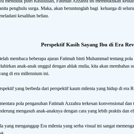
ra mendidik putri Rasulullah, Fatimah Azzahra ini membuktikan keuta
nita penghulu surga. Maka, akan beruntunglah bagi keluarga di seluru
neladani kesalihan beliau.
Perspektif Kasih Sayang Ibu di Era Revo
telah membaca beberapa ajaran Fatimah binti Muhammad tentang pola
lahirkan anak-anak unggul dengan ahlak mulia, kita akan membahas sedi
yang di era millennium ini.
rspektif yang berbeda dari perspektif kaum milenia yang hidup di era Re
mentara pola pengasuhan Fatimah Azzahra terkesan konvensional dan tra
nderung mengasuh anak-anaknya dengan cara yang lebih praktis dan ef
la yang menganggap Era milenia yang serba visual ini sangat memenga
ak.