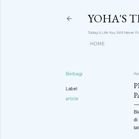
YOHA'S 
Today's Life You Will Never F
HOME
Berbagi
Ap
P
Label
P
article
Bi
di
ta