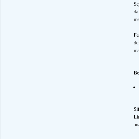
Se
da
me
Fa
de
ma
Be
Si
Li
an