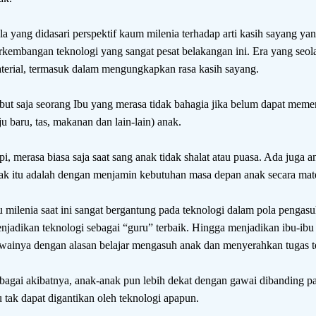
la yang didasari perspektif kaum milenia terhadap arti kasih sayang yan
rkembangan teknologi yang sangat pesat belakangan ini. Era yang seol
terial, termasuk dalam mengungkapkan rasa kasih sayang.
but saja seorang Ibu yang merasa tidak bahagia jika belum dapat meme
ju baru, tas, makanan dan lain-lain) anak.
pi, merasa biasa saja saat sang anak tidak shalat atau puasa. Ada juga 
ak itu adalah dengan menjamin kebutuhan masa depan anak secara mate
u milenia saat ini sangat bergantung pada teknologi dalam pola penga
njadikan teknologi sebagai “guru” terbaik. Hingga menjadikan ibu-ibu 
wainya dengan alasan belajar mengasuh anak dan menyerahkan tugas te
bagai akibatnya, anak-anak pun lebih dekat dengan gawai dibanding p
u tak dapat digantikan oleh teknologi apapun.