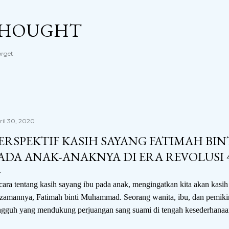
Langsung ke konten utama
THOUGHT
orget
ril 30, 2020
ERSPEKTIF KASIH SAYANG FATIMAH B
ADA ANAK-ANAKNYA DI ERA REVOLUSI 4
cara
tentang kasih sayang ibu pada anak, mengingatkan kita akan kasi
 zamannya, Fatimah binti Muhammad. Seorang wanita, ibu, dan pemiki
ngguh yang mendukung perjuangan sang suami di tengah kesederhanaa