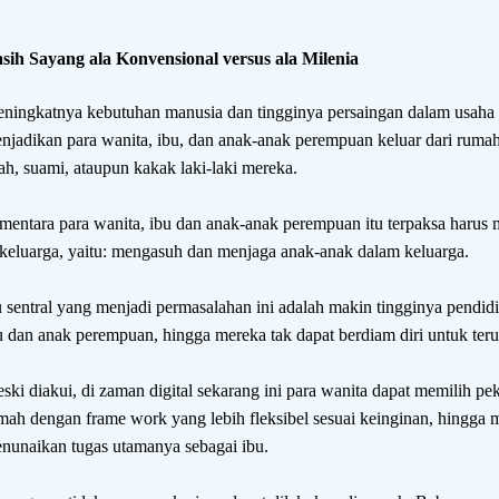
sih Sayang ala Konvensional versus ala Milenia
ningkatnya kebutuhan manusia dan tingginya persaingan dalam usaha 
njadikan para wanita, ibu, dan anak-anak perempuan keluar dari ru
ah, suami, ataupun kakak laki-laki mereka.
mentara para wanita, ibu dan anak-anak perempuan itu terpaksa harus
 keluarga, yaitu: mengasuh dan menjaga anak-anak dalam keluarga.
u sentral yang menjadi permasalahan ini adalah makin tingginya pendid
u dan anak perempuan, hingga mereka tak dapat berdiam diri untuk ter
ski diakui, di zaman digital sekarang ini para wanita dapat memilih pe
mah dengan frame work yang lebih fleksibel sesuai keinginan, hingg
nunaikan tugas utamanya sebagai ibu.