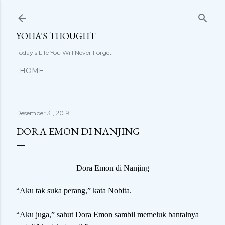
Langsung ke konten utama
YOHA'S THOUGHT
Today's Life You Will Never Forget
HOME
Desember 31, 2019
DORA EMON DI NANJING
Dora Emon di Nanjing
“Aku tak suka perang,” kata Nobita.
“Aku juga,” sahut Dora Emon sambil memeluk bantalnya