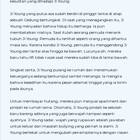
kesulitan yang dihadapi Ji Young.
Ji Young yang putus asa sudah berdiri di pinggir lantai di atap
sebuah Gedung bertungkat. Di saat yang menegangkan itu, Ji
Young menyadari bahwa hidup itu berharga. Ia pun
membatalkan niatnya. Saat itulah seorang pemuda menarik
tubuh Ji Young. Pemuda itu terlihat seperti orang yang dihantui
masa lalu. Karena kondisi Ji Young, pemuda itu menggendong Ji
Young dari lantai atas hingga ke bawah. Lucunya sih, mereka
baru tahu lift tidak rusak saat mereka sudah tiba di lantai bawah.
Singkat cerita, Ji Young pulang ke rumah dan menemukan
keluarganya sedang berkumpul sambil menangis. Ia mengira
bahwa kesedihan itu karena pesan selamat tinggal yang ia kirim
pada ibunya.
Untuk membayar hutang, mereka pun menjual apartment dan
pindah ke rumah lama. Otomatis, Ji Young pindah ke sekolah
baru bareng adiknya yang juga berwajah tampan seperti
ayahnya. Ji Young sadar, wajah yang rupawan adalah jawaban
untuk keluar dari masalah bullying yang pernah ia alami. Ji
Young bertekat untuk mengubah penampilannya dengan riasan.