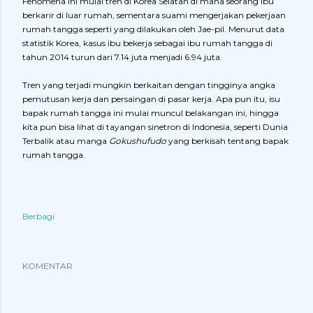
Fenomena ini mulai tren di Korea Selatan di mana seorang ibu
berkarir di luar rumah, sementara suami mengerjakan pekerjaan
rumah tangga seperti yang dilakukan oleh Jae-pil. Menurut data
statistik Korea, kasus ibu bekerja sebagai ibu rumah tangga di
tahun 2014 turun dari 7.14 juta menjadi 6.94 juta.
Tren yang terjadi mungkin berkaitan dengan tingginya angka
pemutusan kerja dan persaingan di pasar kerja. Apa pun itu, isu
bapak rumah tangga ini mulai muncul belakangan ini, hingga
kita pun bisa lihat di tayangan sinetron di Indonesia, seperti Dunia
Terbalik atau manga
Gokushufudo
yang berkisah tentang bapak
rumah tangga.
Berbagi
KOMENTAR