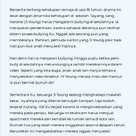
Bercerita tentang kehidupan remaja di usia 18 tahun, drama ini
lekat dengan dinamika kehidupan di sekolah. Sayang, sang
heroine (Ji Young) harus mengalami bullying di sekolahnya. Ia
merasakan penderitaan, karena sahabat dekatnya pun terlihat
dalam proses bullying itu. Nggak ada seorang pun yang
membelanya. Bahkan, pemuda kantin yang Ji Young pikir baik
hati pun ikut andil menyakiti hatinya.
Hari demi hari ia menjalani bullying, hingga suatu ketika pem-
bully di sekolahnya merundungnya sambil merekamnya dalam
video. Seperti yang kita duga, anak-anak lain hanya tertawa
menyaksikan video tersebut. Hi Young merasa malu dan hancur.
Ia pun berniat bunuh diri
Sementara itu, keluarga Ji Young sedang menghadapi masalah
besar. Ayahnya yang dikenal berwajah tampan, tapi bodoh,
terjerat hutang. Hal itu terjadi karena ia menginvestasikan uang
mereka pada penipu. Keluarga ini terancam harus menjual
apartment mereka dan kembali ke rumah lama di kota lain.
Rumah tua yang telah mereka tinggalkan selama delapan tahun.
Keruwetan ini mengakibatkan mereka nggak menyadari