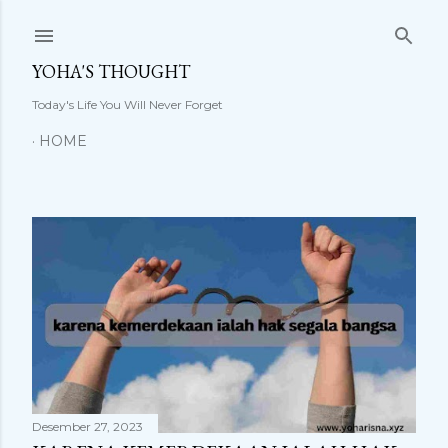
Langsung ke konten utama
YOHA'S THOUGHT
Today's Life You Will Never Forget
HOME
P
o
s
t
i
Desember 27, 2023