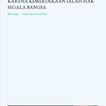
n
KARENA KEMERDEKAAN IALAH HAK
SEGALA BANGSA
g
Berbagi
Posting Komentar
a
n