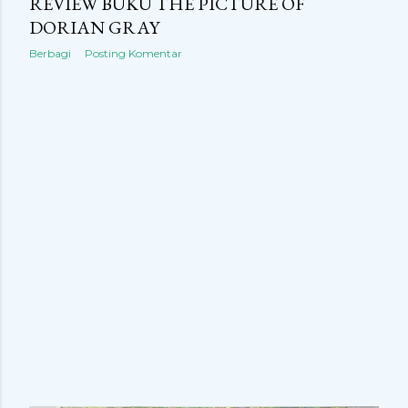
n
REVIEW BUKU THE PICTURE OF
DORIAN GRAY
g
Berbagi
Posting Komentar
a
n