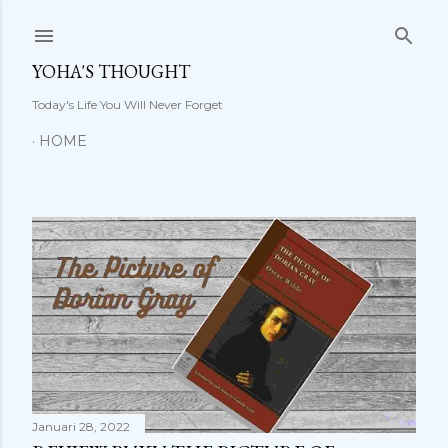
Langsung ke konten utama
YOHA'S THOUGHT
Today's Life You Will Never Forget
HOME
P
o
s
t
i
Januari 28, 2022