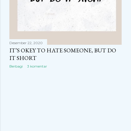
n
g
a
n
Desember 22, 2020
IT’S OKEY TO HATE SOMEONE, BUT DO
IT SHORT
Berbagi
3 komentar