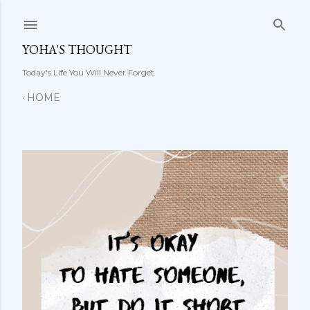
Langsung ke konten utama
YOHA'S THOUGHT
Today's Life You Will Never Forget
HOME
P
o
s
t
i