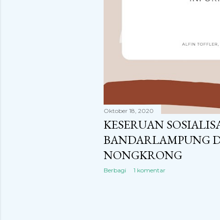
n
g
a
n
Oktober 18, 2020
KESERUAN SOSIALIS
BANDARLAMPUNG D
NONGKRONG
Berbagi
1 komentar