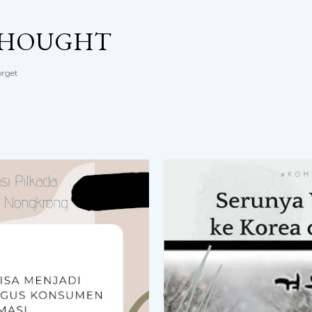
Langsung ke konten utama
THOUGHT
orget