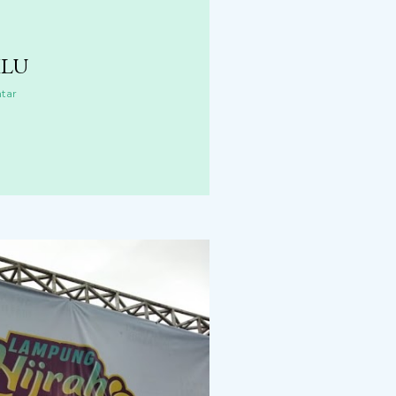
ILU
tar