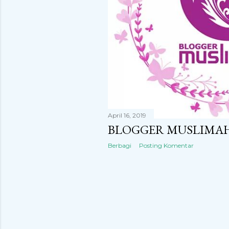
n
g
a
n
April 16, 2019
BLOGGER MUSLIMA
Berbagi
Posting Komentar