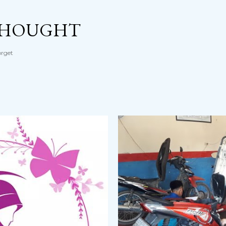
Langsung ke konten utama
THOUGHT
orget