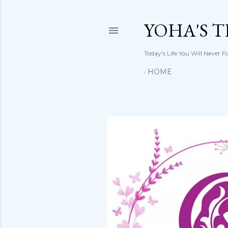
YOHA'S 
Today's Life You Will Never F
HOME
P
o
s
t
i