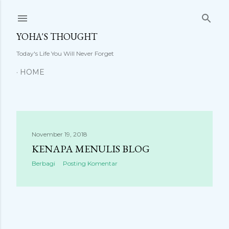
Langsung ke konten utama
YOHA'S THOUGHT
Today's Life You Will Never Forget
HOME
P
November 19, 2018
KENAPA MENULIS BLOG
o
Berbagi
Posting Komentar
s
t
i