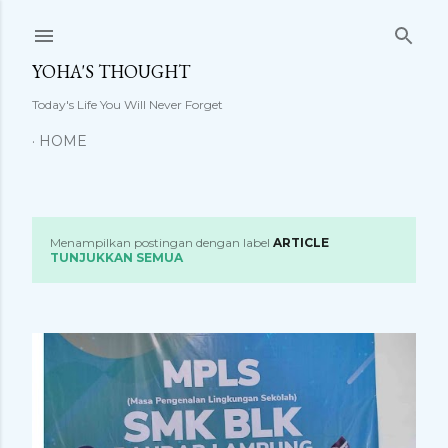
Langsung ke konten utama
YOHA'S THOUGHT
Today's Life You Will Never Forget
HOME
Menampilkan postingan dengan label
ARTICLE
P
TUNJUKKAN SEMUA
o
s
t
i